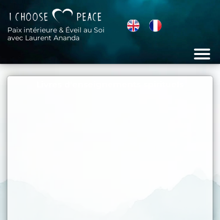
Paix intérieure & Éveil au Soi
avec Laurent Ananda
Livres d'enseignements spirituels